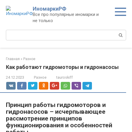
Перейти
ИномаркиРФ
к
Все про популярные иномарки и
контенту
не только
Поиск:
Главная
»
Разное
Как работают гидромоторы и гидронасосы
24.12.2023
Разное
tauroskiff
Принцип работы гидромоторов и
гидронасосов – исчерпывающее
рассмотрение принципов
функционирования и особенностей