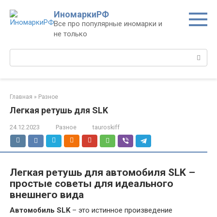
Перейти
ИномаркиРФ
к
Все про популярные иномарки и
контенту
не только
Поиск:
Главная
»
Разное
Легкая ретушь для SLK
24.12.2023
Разное
tauroskiff
Легкая ретушь для автомобиля SLK –
простые советы для идеального
внешнего вида
Автомобиль SLK
– это истинное произведение