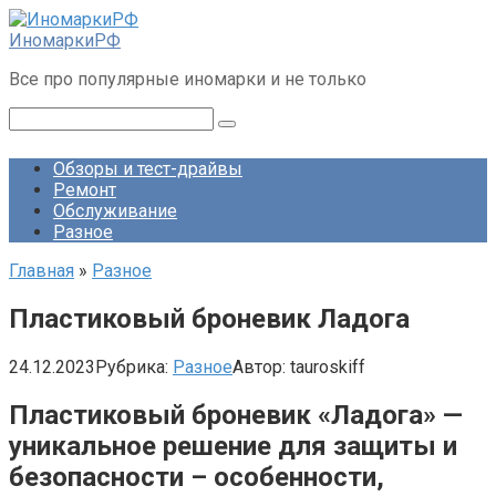
Перейти
к
ИномаркиРФ
контенту
Все про популярные иномарки и не только
Поиск:
Обзоры и тест-драйвы
Ремонт
Обслуживание
Разное
Главная
»
Разное
Пластиковый броневик Ладога
24.12.2023
Рубрика:
Разное
Автор:
tauroskiff
Пластиковый броневик «Ладога» —
уникальное решение для защиты и
безопасности – особенности,