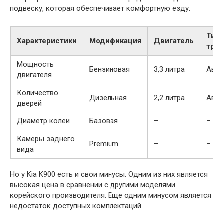
подвеску, которая обеспечивает комфортную езду.
Тип
Характеристики
Модификация
Двигатель
тра
Мощность
Бензиновая
3,3 литра
Авто
двигателя
Количество
Дизельная
2,2 литра
Авто
дверей
Диаметр колеи
Базовая
–
–
Камеры заднего
Premium
–
–
вида
Но у Kia K900 есть и свои минусы. Одним из них является
высокая цена в сравнении с другими моделями
корейского производителя. Еще одним минусом является
недостаток доступных комплектаций.