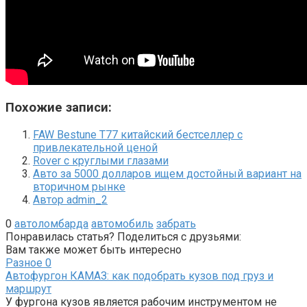
Похожие записи:
FAW Bestune T77 китайский бестселлер с
привлекательной ценой
Rover с круглыми глазами
Авто за 5000 долларов ищем достойный вариант на
вторичном рынке
Автор admin_2
0
автоломбарда
автомобиль
забрать
Понравилась статья? Поделиться с друзьями:
Вам также может быть интересно
Разное
0
Автофургон КАМАЗ: как подобрать кузов под груз и
маршрут
У фургона кузов является рабочим инструментом не