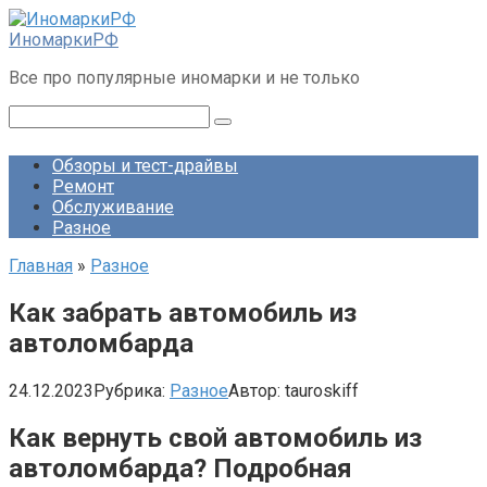
Перейти
к
ИномаркиРФ
контенту
Все про популярные иномарки и не только
Поиск:
Обзоры и тест-драйвы
Ремонт
Обслуживание
Разное
Главная
»
Разное
Как забрать автомобиль из
автоломбарда
24.12.2023
Рубрика:
Разное
Автор:
tauroskiff
Как вернуть свой автомобиль из
автоломбарда? Подробная