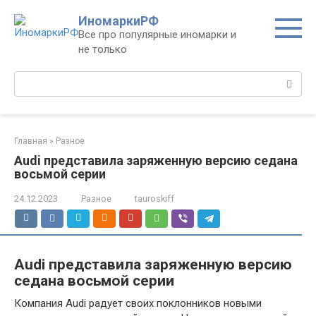
Перейти
ИномаркиРФ
к
Все про популярные иномарки и
контенту
не только
Поиск:
Главная
»
Разное
Audi представила заряженную версию седана
восьмой серии
24.12.2023
Разное
tauroskiff
Audi представила заряженную версию
седана восьмой серии
Компания Audi радует своих поклонников новыми