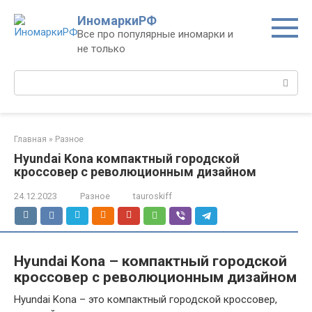
Перейти
ИномаркиРФ
к
Все про популярные иномарки и
контенту
не только
Поиск:
Главная
»
Разное
Hyundai Kona компактный городской
кроссовер с революционным дизайном
24.12.2023
Разное
tauroskiff
Hyundai Kona – компактный городской
кроссовер с революционным дизайном
Hyundai Kona – это компактный городской кроссовер,