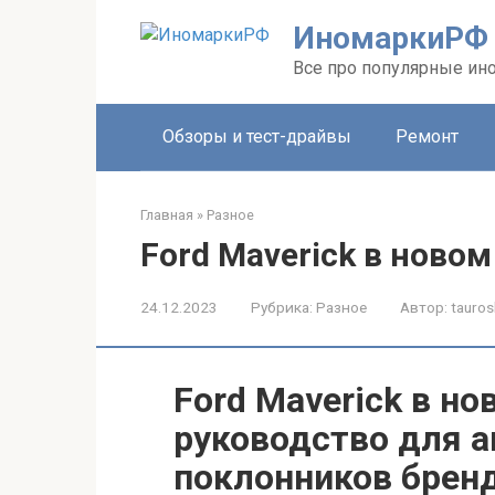
Перейти
ИномаркиРФ
к
контенту
Все про популярные ино
Обзоры и тест-драйвы
Ремонт
Главная
»
Разное
Ford Maverick в ново
24.12.2023
Рубрика:
Разное
Автор:
tauros
Ford Maverick в но
руководство для 
поклонников брен