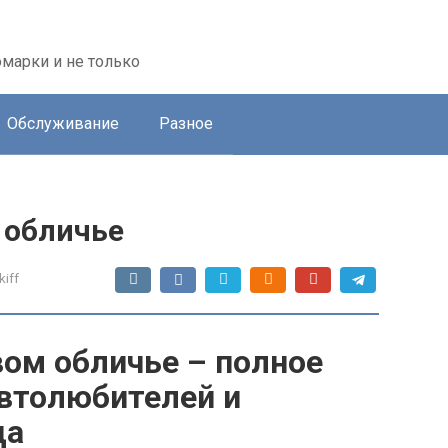
марки и не только
Обслуживание
Разное
м обличье
kiff
вом обличье – полное
автолюбителей и
да