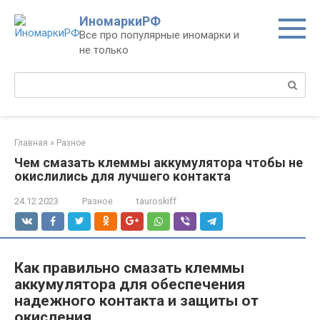
Перейти
ИномаркиРФ
к
Все про популярные иномарки и
контенту
не только
Поиск:
Главная
»
Разное
Чем смазать клеммы аккумулятора чтобы не
окислились для лучшего контакта
24.12.2023
Разное
tauroskiff
Как правильно смазать клеммы
аккумулятора для обеспечения
надежного контакта и защиты от
окисления