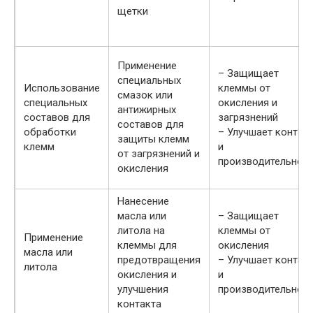
щетки
Применение
– Защищает
специальных
Использование
клеммы от
смазок или
специальных
окисления и
антижирных
составов для
загрязнений
составов для
обработки
– Улучшает контак
защиты клемм
клемм
и
от загрязнений и
производительнос
окисления
Нанесение
масла или
– Защищает
литола на
клеммы от
Применение
клеммы для
окисления
масла или
предотвращения
– Улучшает контак
литола
окисления и
и
улучшения
производительнос
контакта