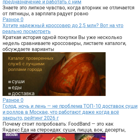
предназначение и работать с ним
Знаете это липкое чувство, когда вторник не отличается
от пятницы, а зарплата радует ровно
Разное
0
Хотите надежный кроссовер до 2,5 млн? Вот на что
реально посмотреть
Краткая история одной покупки Вы уже несколько
недель сравниваете кроссоверы, листаете каталоги,
обсуждаете варианты
Разное
0
Голод, ночь и лень — не проблема ТОП-10 доставок суши
и роллов в Москве, что работают даже когда всё
закрыто, рейтинг 2026 г
Почему стоит попробовать: FoodBand — это как
Яндекс.Еда на стероидах: суши, пицца, вок, десерты,