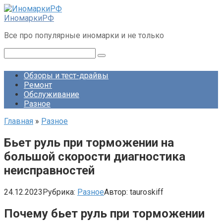
Перейти
к
ИномаркиРФ
контенту
Все про популярные иномарки и не только
Поиск:
Обзоры и тест-драйвы
Ремонт
Обслуживание
Разное
Главная
»
Разное
Бьет руль при торможении на
большой скорости диагностика
неисправностей
24.12.2023
Рубрика:
Разное
Автор:
tauroskiff
Почему бьет руль при торможении