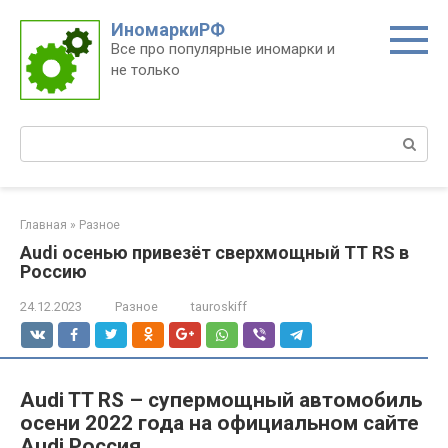
Перейти
ИномаркиРФ
к
Все про популярные иномарки и
контенту
не только
Поиск:
Главная
»
Разное
Audi осенью привезёт сверхмощный TT RS в
Россию
24.12.2023
Разное
tauroskiff
Audi TT RS – супермощный автомобиль
осени 2022 года на официальном сайте
Audi Россия