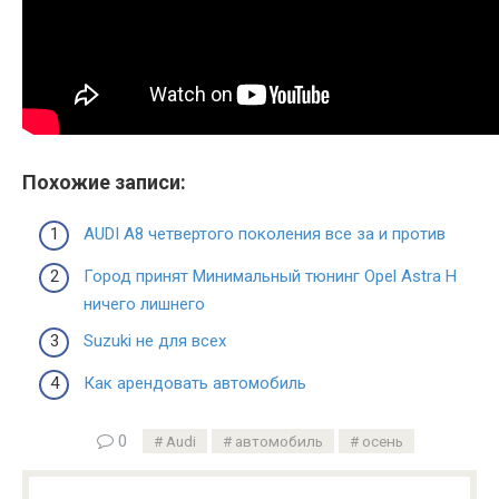
Похожие записи:
AUDI A8 четвертого поколения все за и против
Город принят Минимальный тюнинг Opel Astra Н
ничего лишнего
Suzuki не для всех
Как арендовать автомобиль
0
Audi
автомобиль
осень