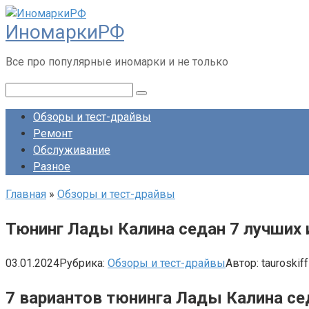
Перейти
ИномаркиРФ
к
контенту
Все про популярные иномарки и не только
Поиск:
Обзоры и тест-драйвы
Ремонт
Обслуживание
Разное
Главная
»
Обзоры и тест-драйвы
Тюнинг Лады Калина седан 7 лучших
03.01.2024
Рубрика:
Обзоры и тест-драйвы
Автор:
tauroskiff
7 вариантов тюнинга Лады Калина с