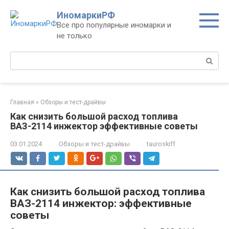
Перейти
ИномаркиРФ
к
Все про популярные иномарки и
контенту
не только
Поиск:
Главная
»
Обзоры и тест-драйвы
Как снизить большой расход топлива
ВАЗ-2114 инжектор эффективные советы
03.01.2024
Обзоры и тест-драйвы
tauroskiff
Как снизить большой расход топлива
ВАЗ-2114 инжектор: эффективные
советы