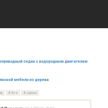
днеприводный седан с водородным двигателем
янской мебели из дерева
da
hr-v
салон