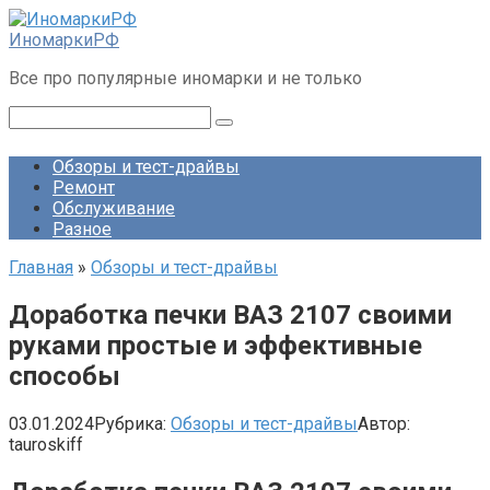
Перейти
к
ИномаркиРФ
контенту
Все про популярные иномарки и не только
Поиск:
Обзоры и тест-драйвы
Ремонт
Обслуживание
Разное
Главная
»
Обзоры и тест-драйвы
Доработка печки ВАЗ 2107 своими
руками простые и эффективные
способы
03.01.2024
Рубрика:
Обзоры и тест-драйвы
Автор:
tauroskiff