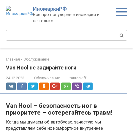
Перейти
ИномаркиРФ
к
Все про популярные иномарки и
контенту
не только
Поиск:
Главная
»
Обслуживание
Van Hool не задирайте ноги
24.12.2023
Обслуживание
tauroskiff
Van Hool – безопасность ног в
приоритете – остерегайтесь травм!
Когда мы думаем об автобусах, зачастую мы
представляем себе их комфортное внутреннее