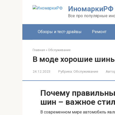
Перейти
ИномаркиРФ
к
контенту
Все про популярные ино
Обзоры и тест-драйвы
Ремонт
Главная
»
Обслуживание
В моде хорошие шин
24.12.2023
Рубрика:
Обслуживание
Автор
Почему правильны
шин – важное сти
В современном мире автомобиль явл