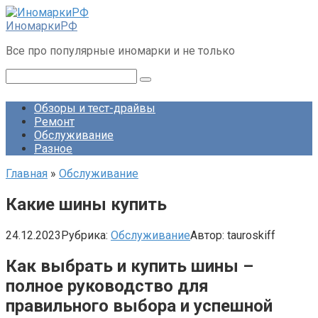
Перейти
к
ИномаркиРФ
контенту
Все про популярные иномарки и не только
Поиск:
Обзоры и тест-драйвы
Ремонт
Обслуживание
Разное
Главная
»
Обслуживание
Какие шины купить
24.12.2023
Рубрика:
Обслуживание
Автор:
tauroskiff
Как выбрать и купить шины –
полное руководство для
правильного выбора и успешной