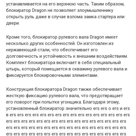
устанавливается на его верхнюю часть. Таким образом,
блокиратор Dragon не позволяет злоумышленнику
открыть руль даже в случае взлома замка стартера или
двери.
Кроме того, блокиратор рулевого вала Dragon имеет
несколько других особенностей. Он изготовлен из
нержавеющей стали, что обеспечивает его
долговечность и устойчивость к внешним воздействиям.
Комплект блокиратора включает в себя специальный
штырь, который помещается в скважину рулевого вала и
фиксируется блокировочными элементами.
Конструкция блокиратора Dragon также обеспечивает
жесткую фиксацию рулевого вала, что предотвращает
его поворот при попытке угонщика. Благодаря этому,
установленный блокиратор значительно ers ers о ers и ers
в ers ers ers ers ers ers ers ers ers ers ers ers ers ers ers ers
ers ers ers ers ers ers ers ers ers ers ers ers ers ers ers ers
ers ers ers ers ers ers ers ers ers ers ers ers ers ers ers ers
ers ers ers ers ers ers ers ers ers ers ers ers ers ers ers ers