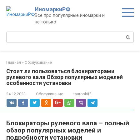
Перейти
ИномаркиРФ
к
Все про популярные иномарки и
контенту
не только
Поиск:
Главная
»
Обслуживание
Стоит ли пользоваться блокираторами
рулевого вала Обзор популярных моделей
особенности установки
24.12.2023
Обслуживание
tauroskiff
Блокираторы рулевого вала – полный
обзор популярных моделей и
подробности установки