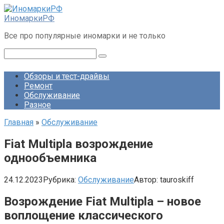
Перейти
к
ИномаркиРФ
контенту
Все про популярные иномарки и не только
Поиск:
Обзоры и тест-драйвы
Ремонт
Обслуживание
Разное
Главная
»
Обслуживание
Fiat Multipla возрождение
однообъемника
24.12.2023
Рубрика:
Обслуживание
Автор:
tauroskiff
Возрождение Fiat Multipla – новое
воплощение классического