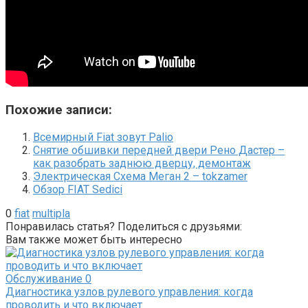
Похожие записи:
Всемирный Fiat зовут Palio
Снятие обшивки передней двери Рено Дастер –
как разобрать заднюю дверцу, демонтаж
Электрическая Схема Меган 2 – tokzamer
Обзор FIAT Sedici
0
fiat
multipla
Понравилась статья? Поделиться с друзьями:
Вам также может быть интересно
Обслуживание
0
Диагностика узлов рулевого управления: когда
проводить и что включает