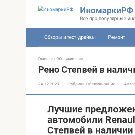
Перейти
ИномаркиРФ
к
контенту
Все про популярные ино
Обзоры и тест-драйвы
Ремонт
Главная
»
Обслуживание
Рено Степвей в налич
24.12.2023
Рубрика:
Обслуживание
Автор
Лучшие предложен
автомобили Renaul
Степвей в наличии