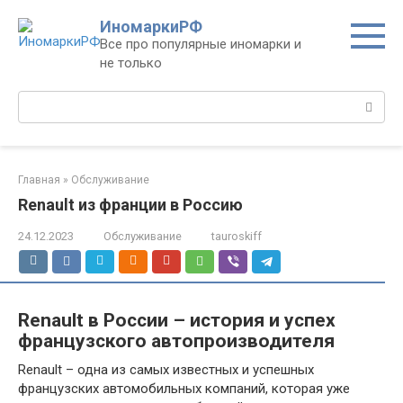
Перейти
ИномаркиРФ
к
Все про популярные иномарки и
контенту
не только
Поиск:
Главная
»
Обслуживание
Renault из франции в Россию
24.12.2023
Обслуживание
tauroskiff
Renault в России – история и успех
французского автопроизводителя
Renault – одна из самых известных и успешных
французских автомобильных компаний, которая уже