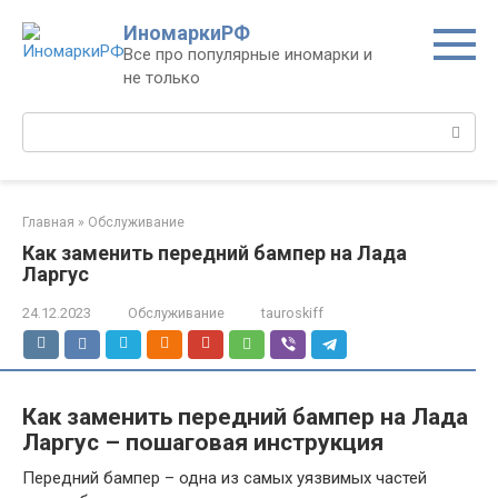
Перейти
ИномаркиРФ
к
Все про популярные иномарки и
контенту
не только
Поиск:
Главная
»
Обслуживание
Как заменить передний бампер на Лада
Ларгус
24.12.2023
Обслуживание
tauroskiff
Как заменить передний бампер на Лада
Ларгус – пошаговая инструкция
Передний бампер – одна из самых уязвимых частей