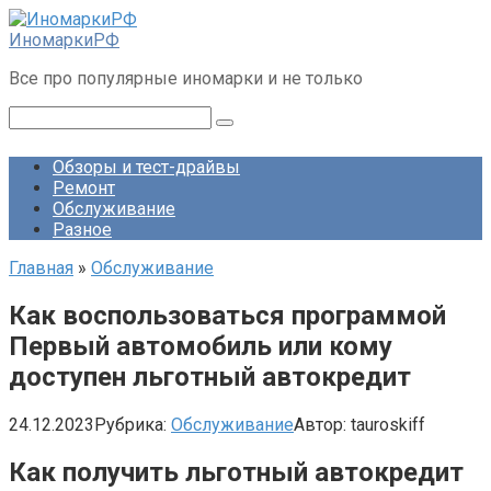
Перейти
к
ИномаркиРФ
контенту
Все про популярные иномарки и не только
Поиск:
Обзоры и тест-драйвы
Ремонт
Обслуживание
Разное
Главная
»
Обслуживание
Как воспользоваться программой
Первый автомобиль или кому
доступен льготный автокредит
24.12.2023
Рубрика:
Обслуживание
Автор:
tauroskiff
Как получить льготный автокредит