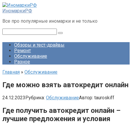
Перейти
к
ИномаркиРФ
контенту
Все про популярные иномарки и не только
Поиск:
Обзоры и тест-драйвы
Ремонт
Обслуживание
Разное
Главная
»
Обслуживание
Где можно взять автокредит онлайн
24.12.2023
Рубрика:
Обслуживание
Автор:
tauroskiff
Где получить автокредит онлайн –
лучшие предложения и условия