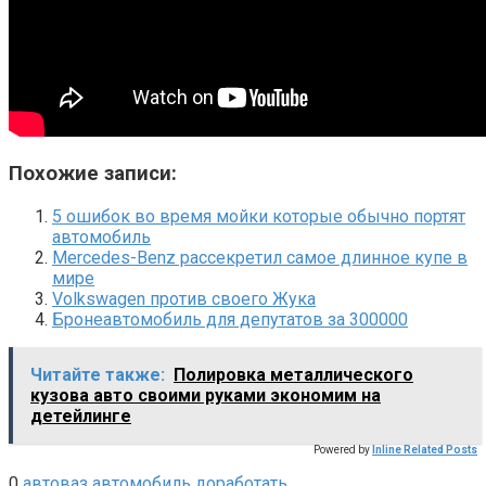
Похожие записи:
5 ошибок во время мойки которые обычно портят
автомобиль
Mercedes-Benz рассекретил самое длинное купе в
мире
Volkswagen против своего Жука
Бронеавтомобиль для депутатов за 300000
Читайте также:
Полировка металлического
кузова авто своими руками экономим на
детейлинге
Powered by
Inline Related Posts
0
автоваз
автомобиль
доработать