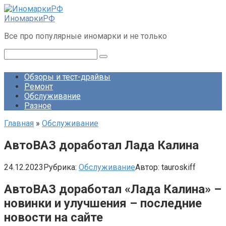
Перейти
к
ИномаркиРФ
контенту
Все про популярные иномарки и не только
Поиск:
Обзоры и тест-драйвы
Ремонт
Обслуживание
Разное
Главная
»
Обслуживание
АвтоВАЗ доработал Лада Калина
24.12.2023
Рубрика:
Обслуживание
Автор:
tauroskiff
АвтоВАЗ доработал «Лада Калина» –
новинки и улучшения – последние
новости на сайте