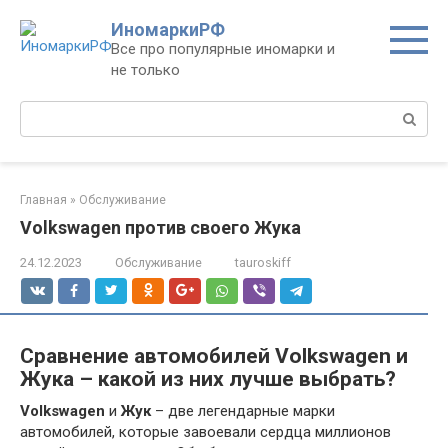
Перейти
ИномаркиРФ
к
Все про популярные иномарки и
контенту
не только
Поиск:
Главная
»
Обслуживание
Volkswagen против своего Жука
24.12.2023
Обслуживание
tauroskiff
Сравнение автомобилей Volkswagen и
Жука – какой из них лучше выбрать?
Volkswagen
и
Жук
– две легендарные марки
автомобилей, которые завоевали сердца миллионов