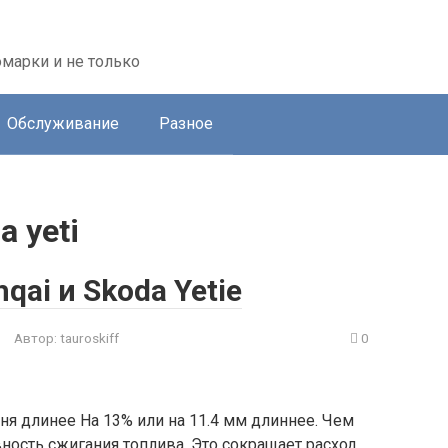
марки и не только
Обслуживание
Разное
a yeti
qai и Skoda Yetiе
Автор:
tauroskiff
0
шня длинее На 13% или на 11.4 мм длиннее. Чем
ность сжигания топлива. Это сокращает расход