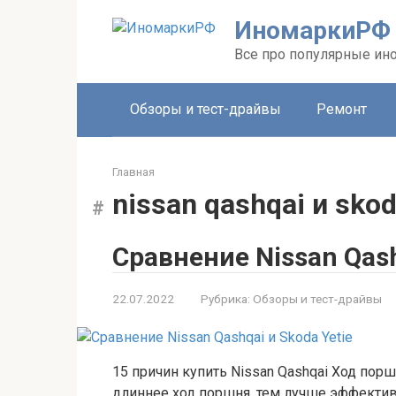
Перейти
ИномаркиРФ
к
контенту
Все про популярные ино
Обзоры и тест-драйвы
Ремонт
Главная
nissan qashqai и skod
Сравнение Nissan Qash
22.07.2022
Рубрика:
Обзоры и тест-драйвы
15 причин купить Nissan Qashqai Ход пор
длиннее ход поршня, тем лучше эффектив