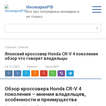
Перейти
ИномаркиРФ
к
Все про популярные иномарки и
контенту
не только
Поиск:
Главная
»
Ремонт
Японский кроссовер Honda CR-V 4 поколения
обзор что говорят владельцы
24.12.2023
Ремонт
tauroskiff
Обзор кроссовера Honda CR-V 4
поколения – мнения владельцев,
особенности и преимущества