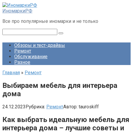
Перейти
к
ИномаркиРФ
контенту
Все про популярные иномарки и не только
Поиск:
Обзоры и тест-драйвы
Ремонт
Обслуживание
Разное
Главная
»
Ремонт
Выбираем мебель для интерьера
дома
24.12.2023
Рубрика:
Ремонт
Автор:
tauroskiff
Как выбрать идеальную мебель для
интерьера дома – лучшие советы и