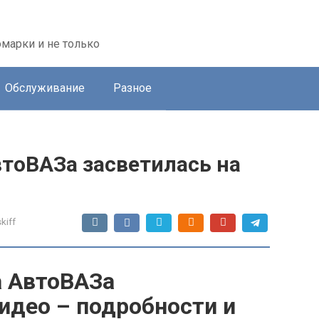
марки и не только
Обслуживание
Разное
втоВАЗа засветилась на
kiff
а АвтоВАЗа
видео – подробности и