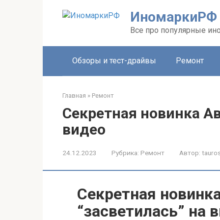
Перейти
ИномаркиРФ
к
контенту
Все про популярные ино
Обзоры и тест-драйвы
Ремонт
Главная
»
Ремонт
Секретная новинка А
видео
24.12.2023
Рубрика:
Ремонт
Автор:
tauros
Секретная новинк
“засветилась” на 