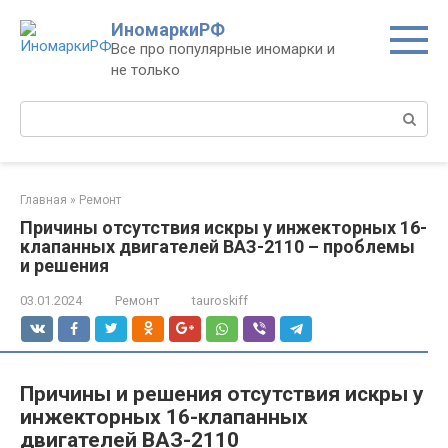
Перейти
ИномаркиРФ
к
Все про популярные иномарки и
контенту
не только
Поиск:
Главная
»
Ремонт
Причины отсутствия искры у инжекторных 16-
клапанных двигателей ВАЗ-2110 – проблемы
и решения
03.01.2024
Ремонт
tauroskiff
Причины и решения отсутствия искры у
инжекторных 16-клапанных
двигателей ВАЗ-2110