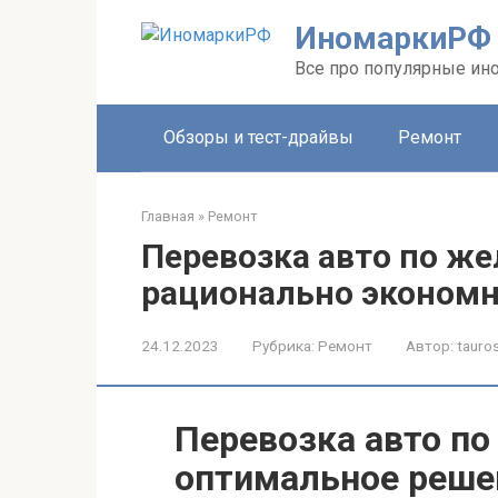
Перейти
ИномаркиРФ
к
контенту
Все про популярные ино
Обзоры и тест-драйвы
Ремонт
Главная
»
Ремонт
Перевозка авто по же
рационально экономн
24.12.2023
Рубрика:
Ремонт
Автор:
tauros
Перевозка авто по
оптимальное реше