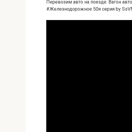
Перевозим авто на поезде. Вагон авт
#Железнодорожное 50я серия by SsVMed