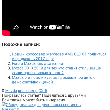
Похожие записи:
Новый кроссовер Mercedes AMG GLC 63 появиться
в продаже в 2017 году
Ford и Mazda как две капли
Mazda CX-3 2019 для тех кто ставит стиль выше
утилитарных возможностей
Mazda 6 в новом кузове премиальное авто с
демократичной ценой
0
Mazda
кроссовер
СХ-5
Понравилась статья? Поделиться с друзьями:
Вам также может быть интересно
Ремонт
0