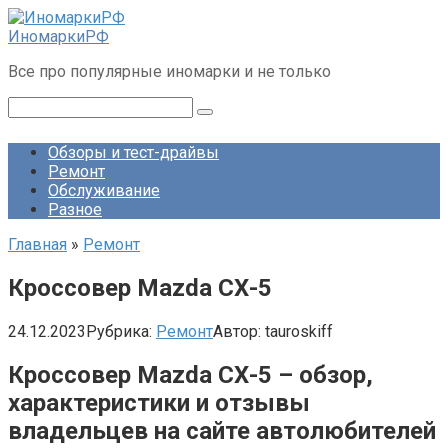
Перейти
к
ИномаркиРФ
контенту
Все про популярные иномарки и не только
Поиск:
Обзоры и тест-драйвы
Ремонт
Обслуживание
Разное
Главная
»
Ремонт
Кроссовер Mazda СХ-5
24.12.2023
Рубрика:
Ремонт
Автор:
tauroskiff
Кроссовер Mazda СХ-5 – обзор,
характеристики и отзывы
владельцев на сайте автолюбителей