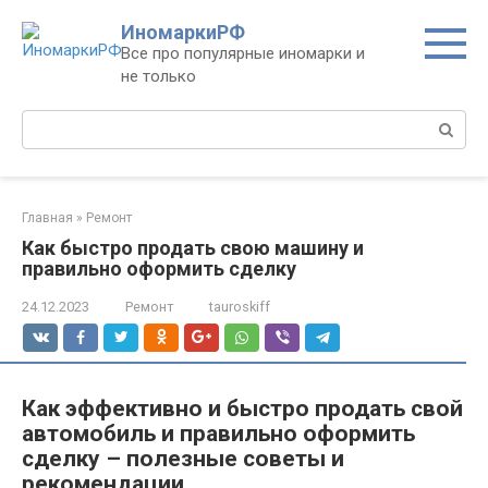
Перейти
ИномаркиРФ
к
Все про популярные иномарки и
контенту
не только
Поиск:
Главная
»
Ремонт
Как быстро продать свою машину и
правильно оформить сделку
24.12.2023
Ремонт
tauroskiff
Как эффективно и быстро продать свой
автомобиль и правильно оформить
сделку – полезные советы и
рекомендации