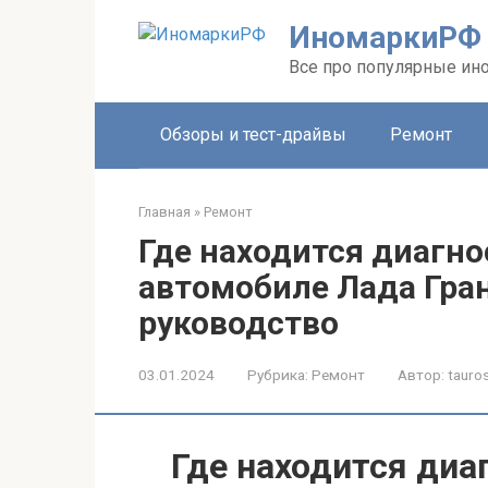
Перейти
ИномаркиРФ
к
контенту
Все про популярные ино
Обзоры и тест-драйвы
Ремонт
Главная
»
Ремонт
Где находится диагно
автомобиле Лада Гра
руководство
03.01.2024
Рубрика:
Ремонт
Автор:
tauros
Где находится диа