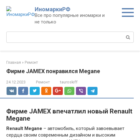
Перейти
ИномаркиРФ
к
Все про популярные иномарки и
контенту
не только
Поиск:
Главная
»
Ремонт
Фирме JAMEX понравился Megane
24.12.2023
Ремонт
tauroskiff
Фирме JAMEX впечатлил новый Renault
Megane
Renault Megane
– автомобиль, который завоевывает
сердца своим современным дизайном и высоким