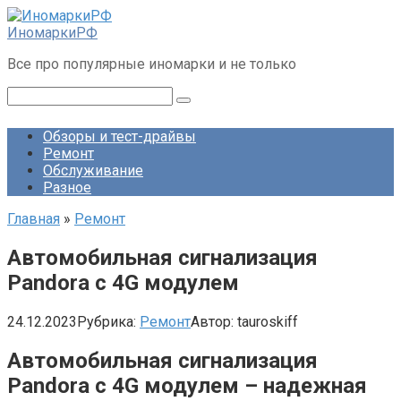
Перейти
к
ИномаркиРФ
контенту
Все про популярные иномарки и не только
Поиск:
Обзоры и тест-драйвы
Ремонт
Обслуживание
Разное
Главная
»
Ремонт
Автомобильная сигнализация
Pandora c 4G модулем
24.12.2023
Рубрика:
Ремонт
Автор:
tauroskiff
Автомобильная сигнализация
Pandora с 4G модулем – надежная