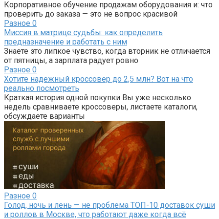
Корпоративное обучение продажам оборудования и: что
проверить до заказа — это не вопрос красивой
Разное
0
Миссия в матрице судьбы: как определить
предназначение и работать с ним
Знаете это липкое чувство, когда вторник не отличается
от пятницы, а зарплата радует ровно
Разное
0
Хотите надежный кроссовер до 2,5 млн? Вот на что
реально посмотреть
Краткая история одной покупки Вы уже несколько
недель сравниваете кроссоверы, листаете каталоги,
обсуждаете варианты
Разное
0
Голод, ночь и лень — не проблема ТОП-10 доставок суши
и роллов в Москве, что работают даже когда всё