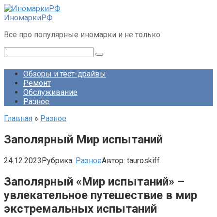
Перейти
к
ИномаркиРФ
контенту
Все про популярные иномарки и не только
Поиск:
Обзоры и тест-драйвы
Ремонт
Обслуживание
Разное
Главная
»
Разное
Заполярный Мир испытаний
24.12.2023
Рубрика:
Разное
Автор:
tauroskiff
Заполярный «Мир испытаний» –
увлекательное путешествие в мир
экстремальных испытаний