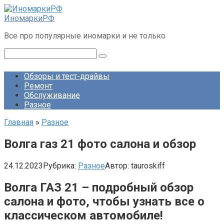
Перейти
к
ИномаркиРФ
контенту
Все про популярные иномарки и не только
Поиск:
Обзоры и тест-драйвы
Ремонт
Обслуживание
Разное
Главная
»
Разное
Волга газ 21 фото салона и обзор
24.12.2023
Рубрика:
Разное
Автор:
tauroskiff
Волга ГАЗ 21 – подробный обзор
салона и фото, чтобы узнать все о
классическом автомобиле!