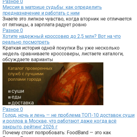
Разное
0
Миссия в матрице судьбы: как определить
предназначение и работать с ним
Знаете это липкое чувство, когда вторник не отличается
от пятницы, а зарплата радует ровно
Разное
0
Хотите надежный кроссовер до 2,5 млн? Вот на что
реально посмотреть
Краткая история одной покупки Вы уже несколько
недель сравниваете кроссоверы, листаете каталоги,
обсуждаете варианты
Разное
0
Голод, ночь и лень — не проблема ТОП-10 доставок суши
и роллов в Москве, что работают даже когда всё
закрыто, рейтинг 2026 г
Почему стоит попробовать: FoodBand — это как