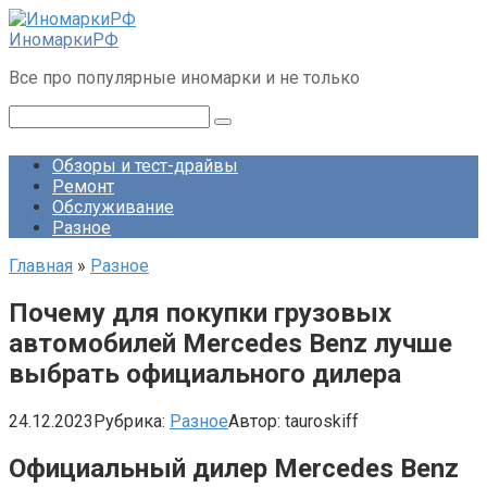
Перейти
к
ИномаркиРФ
контенту
Все про популярные иномарки и не только
Поиск:
Обзоры и тест-драйвы
Ремонт
Обслуживание
Разное
Главная
»
Разное
Почему для покупки грузовых
автомобилей Mercedes Benz лучше
выбрать официального дилера
24.12.2023
Рубрика:
Разное
Автор:
tauroskiff
Официальный дилер Mercedes Benz