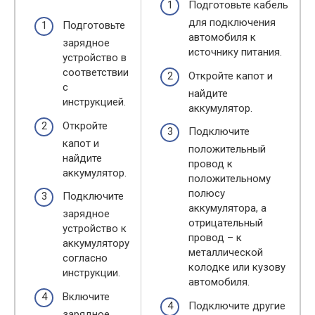
Подготовьте кабель
для подключения
Подготовьте
автомобиля к
зарядное
источнику питания.
устройство в
соответствии
Откройте капот и
с
найдите
инструкцией.
аккумулятор.
Откройте
Подключите
капот и
положительный
найдите
провод к
аккумулятор.
положительному
полюсу
Подключите
аккумулятора, а
зарядное
отрицательный
устройство к
провод – к
аккумулятору
металлической
согласно
колодке или кузову
инструкции.
автомобиля.
Включите
Подключите другие
зарядное