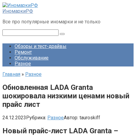
Перейти
к
ИномаркиРФ
контенту
Все про популярные иномарки и не только
Поиск:
Обзоры и тест-драйвы
Ремонт
Обслуживание
Разное
Главная
»
Разное
Обновленная LADA Granta
шокировала низкими ценами новый
прайс лист
24.12.2023
Рубрика:
Разное
Автор:
tauroskiff
Новый прайс-лист LADA Granta –