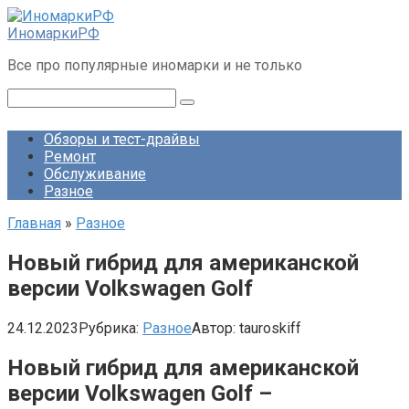
Перейти
к
ИномаркиРФ
контенту
Все про популярные иномарки и не только
Поиск:
Обзоры и тест-драйвы
Ремонт
Обслуживание
Разное
Главная
»
Разное
Новый гибрид для американской
версии Volkswagen Golf
24.12.2023
Рубрика:
Разное
Автор:
tauroskiff
Новый гибрид для американской
версии Volkswagen Golf –