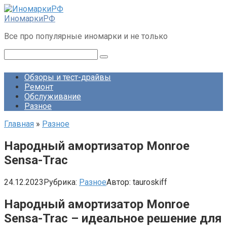
Перейти
к
ИномаркиРФ
контенту
Все про популярные иномарки и не только
Поиск:
Обзоры и тест-драйвы
Ремонт
Обслуживание
Разное
Главная
»
Разное
Народный амортизатор Monroe
Sensa-Trac
24.12.2023
Рубрика:
Разное
Автор:
tauroskiff
Народный амортизатор Monroe
Sensa-Trac – идеальное решение для