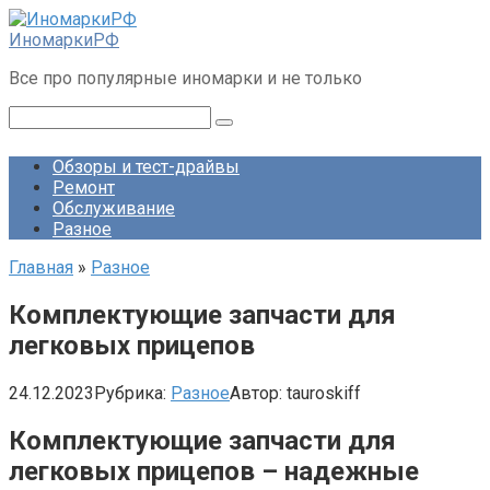
Перейти
к
ИномаркиРФ
контенту
Все про популярные иномарки и не только
Поиск:
Обзоры и тест-драйвы
Ремонт
Обслуживание
Разное
Главная
»
Разное
Комплектующие запчасти для
легковых прицепов
24.12.2023
Рубрика:
Разное
Автор:
tauroskiff
Комплектующие запчасти для
легковых прицепов – надежные