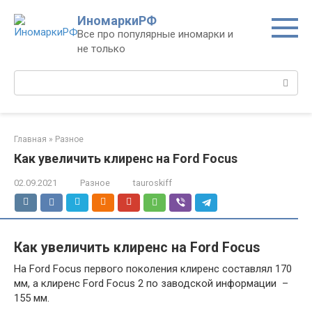
Перейти
ИномаркиРФ
к
Все про популярные иномарки и
контенту
не только
Поиск:
Главная
»
Разное
Как увеличить клиренс на Ford Focus
02.09.2021
Разное
tauroskiff
Как увеличить клиренс на Ford Focus
На Ford Focus первого поколения клиренс составлял 170
мм, а клиренс Ford Focus 2 по заводской информации –
155 мм.