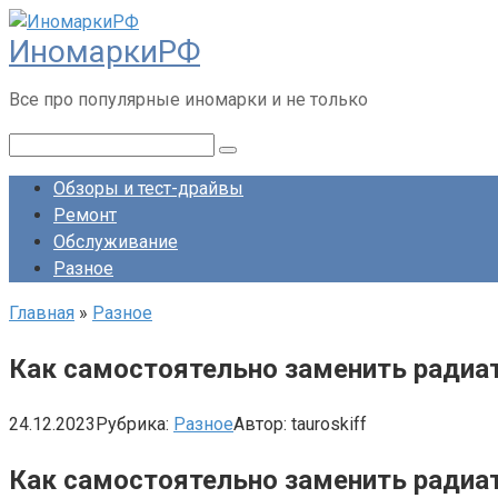
Перейти
ИномаркиРФ
к
контенту
Все про популярные иномарки и не только
Поиск:
Обзоры и тест-драйвы
Ремонт
Обслуживание
Разное
Главная
»
Разное
Как самостоятельно заменить радиа
24.12.2023
Рубрика:
Разное
Автор:
tauroskiff
Как самостоятельно заменить радиа