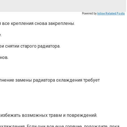
Powered by
Inline Related Posts
 и все крепления снова закреплены.
.
и снятии старого радиатора.
нов.
олнение замены радиатора охлаждения требует
т избежать возможных травм и повреждений.
охлаждения. Если они все еще горячие, подождите, пока