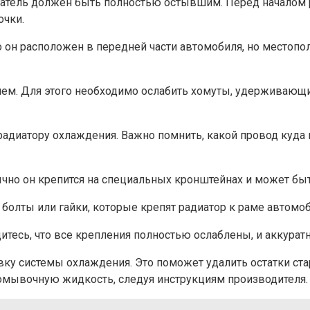
тель должен быть полностью остывшим. Перед началом р
очки.
но он расположен в передней части автомобиля, но место
лем. Для этого необходимо ослабить хомуты, удерживающие
радиатору охлаждения. Важно помнить, какой провод куда
ычно он крепится на специальных кронштейнах и может быт
 болты или гайки, которые крепят радиатор к раме автомо
итесь, что все крепления полностью ослаблены, и аккуратн
ку системы охлаждения. Это поможет удалить остатки стар
омывочную жидкость, следуя инструкциям производителя.