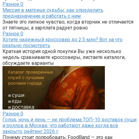
Разное
0
Миссия в матрице судьбы: как определить
предназначение и работать с ним
Знаете это липкое чувство, когда вторник не отличается
от пятницы, а зарплата радует ровно
Разное
0
Хотите надежный кроссовер до 2,5 млн? Вот на что
реально посмотреть
Краткая история одной покупки Вы уже несколько
недель сравниваете кроссоверы, листаете каталоги,
обсуждаете варианты
Разное
0
Голод, ночь и лень — не проблема ТОП-10 доставок суши
и роллов в Москве, что работают даже когда всё
закрыто, рейтинг 2026 г
Почему стоит попробовать: FoodBand — это как