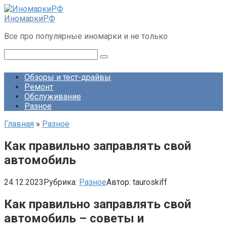
Перейти
к
ИномаркиРФ
контенту
Все про популярные иномарки и не только
Поиск:
Обзоры и тест-драйвы
Ремонт
Обслуживание
Разное
Главная
»
Разное
Как правильно заправлять свой
автомобиль
24.12.2023
Рубрика:
Разное
Автор:
tauroskiff
Как правильно заправлять свой
автомобиль – советы и