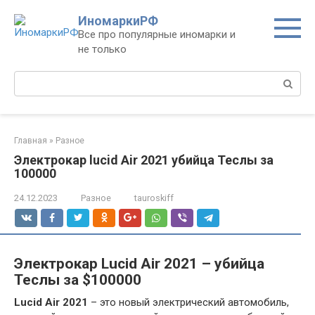
Перейти
ИномаркиРФ
к
Все про популярные иномарки и
контенту
не только
Поиск:
Главная
»
Разное
Электрокар lucid Air 2021 убийца Теслы за
100000
24.12.2023
Разное
tauroskiff
Электрокар Lucid Air 2021 – убийца
Теслы за $100000
Lucid Air 2021
– это новый электрический автомобиль,